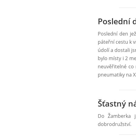
Poslední 
Poslední den jež
páteřní cestu k 
údolí a dostali j
bylo místy i 2 m
neuvěřitelné co 
pneumatiky na X
Šťastný n
Do Žamberka js
dobrodružství.