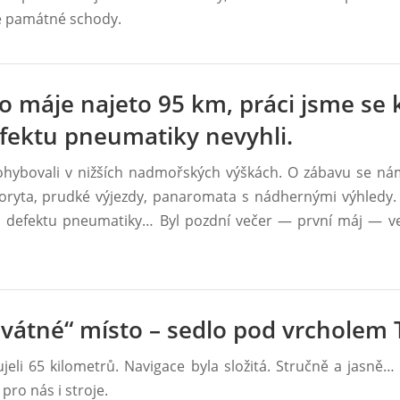
še památné schody.
o máje najeto 95 km, práci jsme se k
fektu pneumatiky nevyhli.
hybovali v nižších nadmořských výškách. O zábavu se nám
koryta, prudké výjezdy, panaromata s nádhernými výhledy.
 defektu pneumatiky… Byl pozdní večer ― první máj ― v
vátné“ místo – sedlo pod vrcholem 
jeli 65 kilometrů. Navigace byla složitá. Stručně a jasně…
 pro nás i stroje.