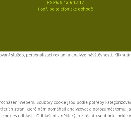
Po-Pá, 9-12 a 13-17
Popř. po telefonické dohodě
ání služeb, personalizaci reklam a analýze návštěvnosti. Kliknutí
procházení webem. Soubory cookie jsou podle potřeby kategorizován
třetích stran, které nám pomáhají analyzovat a porozumět tomu, j
cookies odhlásit. Odhlášení z některých z těchto souborů cookie vš