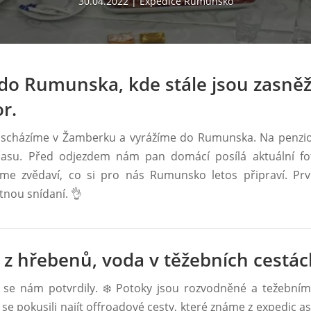
30.04.2022
Expedice Rumunsko
do Rumunska, kde stále jsou zasně
r.
 scházíme v Žamberku a vyrážíme do Rumunska. Na penzi
času. Před odjezdem nám pan domácí posílá aktuální fo
sme zvědaví, co si pro nás Rumunsko letos připraví. Pr
nou snídaní. 👌
h z hřebenů, voda v těžebních cestá
se nám potvrdily. ❄️ Potoky jsou rozvodněné a težebními
se pokusili najít offroadové cesty, které známe z expedic asi