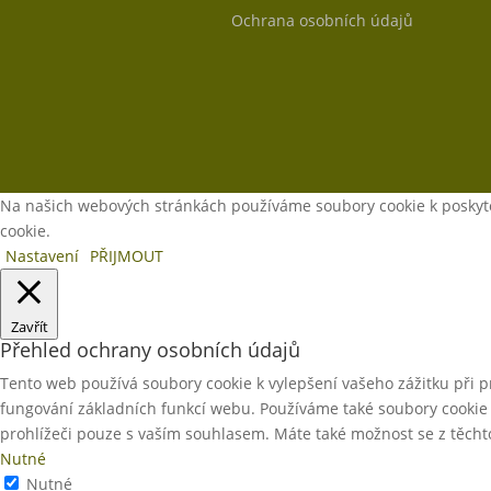
Ochrana osobních údajů
Na našich webových stránkách používáme soubory cookie k poskytov
cookie.
Nastavení
PŘIJMOUT
Zavřít
Přehled ochrany osobních údajů
Tento web používá soubory cookie k vylepšení vašeho zážitku při 
fungování základních funkcí webu. Používáme také soubory cookie 
prohlížeči pouze s vaším souhlasem. Máte také možnost se z těchto 
Nutné
Nutné