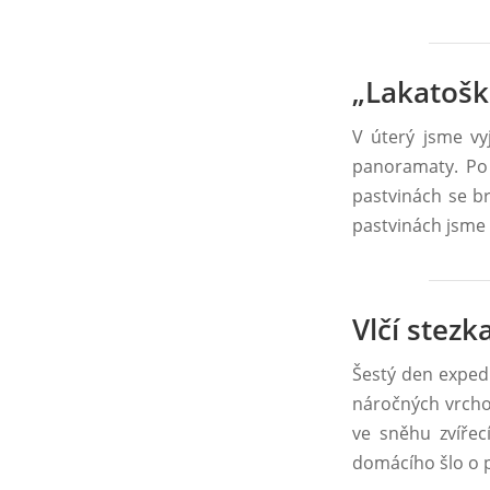
„Lakatošk
V úterý jsme vy
panoramaty. Po 
pastvinách se b
pastvinách jsme s
Vlčí stez
Šestý den expedi
náročných vrchol
ve sněhu zvířec
domácího šlo o p