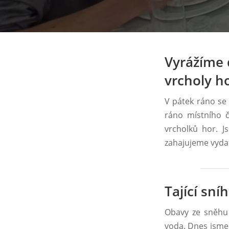
Vyrážíme 
vrcholy ho
V pátek ráno se
ráno místního 
vrcholků hor. J
zahajujeme vydat
Tající sní
Obavy ze sněhu 
voda. Dnes jsme 