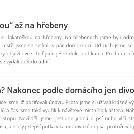
ou“ až na hřebeny
jeli lakatoškou na hřebeny. Na hřebenech jsme byli od
cestě jsme se setkali s pár domorodci. Od nich jsme se 
rzy objeví ovce. Teď jsou ještě dole pod kopci. Po doporu
e vydali zpět do údolí.
ka? Nakonec podle domácího jen divo
ce jsme již pociťovali únavu. Proto jsme si užívali krásné v
ů a čas jsme také využili k návštěvě místního kláštera. Na
í stopu. Nevěděli jsme, jestli se jedná o psí nebo vlčí s
sa, ale prý je lepší potka vlka než divokého psa, protože vlk