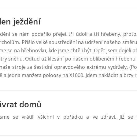
den ježdění
dění se nám podařilo přejet tři údolí a tři hřebeny, protož
vrcholům. Přišlo velké soustředění na udržení našeho směru
sme se na hřebnovku, kde jsme chtěli být. Opět jsem dojeli a
etry sněhu. Odtud už klesání po našem oblíbeném hřebenu a
naše stroje za šest dní opravdového extrému vydržely. (P
8 a jedna manžeta poloosy na X1000. Jdem nakládat a brzy
ávrat domů
me se vrátili všichni v pořádku a ve zdraví. Již se 