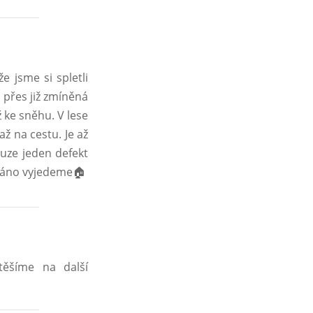
e jsme si spletli
 přes již zmíněná
ž ke sněhu. V lese
ž na cestu. Je až
ouze jeden defekt
 ráno vyjedeme🏠
těšíme na další