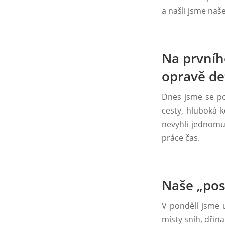
a našli jsme na
Na prvníh
opravě de
Dnes jsme se po
cesty, hluboká 
nevyhli jednomu
práce čas.
Naše „pos
V pondělí jsme u
místy sníh, dřina