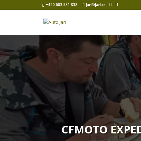
+420 603 581 838
jari@jari.cz
CFMOTO EXPED