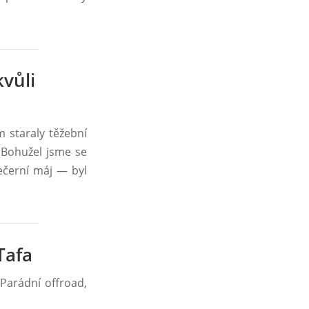
vůli
 staraly těžební
 Bohužel jsme se
ečerní máj ― byl
Tafa
 Parádní offroad,