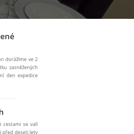
žené
on dorážíme ve 2
tku zasněžených
vní den expedice
ch
 cestami se valí
 před deseti lety