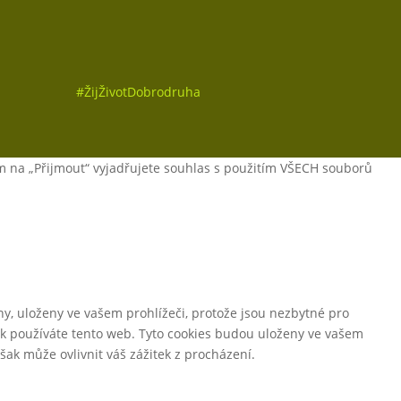
Sledovat
#
ŽijŽivotDobrodruha
m na „Přijmout“ vyjadřujete souhlas s použitím VŠECH souborů
y, uloženy ve vašem prohlížeči, protože jsou nezbytné pro
ak používáte tento web. Tyto cookies budou uloženy ve vašem
ak může ovlivnit váš zážitek z procházení.