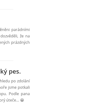
měněni parádními
dozvěděli, že na
čených prázdných
ký pes.
ýhledu po zdolání
hoře jsme potkali
topu. Podle pana
 prý úteče… 😁