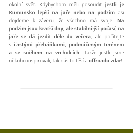
okolní svět. Kdybychom měli posoudit
jestli je
Rumunsko lepší na jaře nebo na podzim
asi
dojdeme k závěru, že všechno má svoje.
Na
podzim jsou kratší dny, ale stabilnější počasí
,
na
jaře se dá jezdit déle do večera
, ale počítejte
s
častými přeháňkami, podmáčeným terénem
a se sněhem na vrcholcích
. Takže jestli jsme
někoho inspirovali, tak nás to těší a
offroadu zdar!