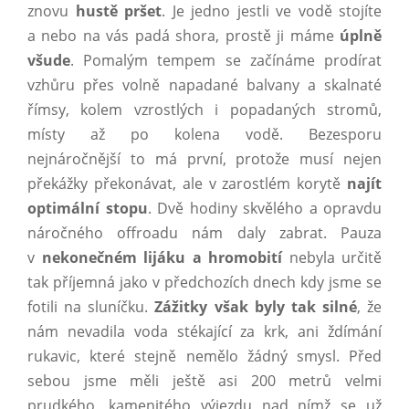
znovu
hustě pršet
. Je jedno jestli ve vodě stojíte
a nebo na vás padá shora, prostě ji máme
úplně
všude
. Pomalým tempem se začínáme prodírat
vzhůru přes volně napadané balvany a skalnaté
římsy, kolem vzrostlých i popadaných stromů,
místy až po kolena vodě. Bezesporu
nejnáročnější to má první, protože musí nejen
překážky překonávat, ale v zarostlém korytě
najít
optimální stopu
. Dvě hodiny skvělého a opravdu
náročného offroadu nám daly zabrat. Pauza
v
nekonečném lijáku a hromobití
nebyla určitě
tak příjemná jako v předchozích dnech kdy jsme se
fotili na sluníčku.
Zážitky však byly tak silné
, že
nám nevadila voda stékající za krk, ani ždímání
rukavic, které stejně nemělo žádný smysl. Před
sebou jsme měli ještě asi 200 metrů velmi
prudkého, kamenitého výjezdu nad nímž se už