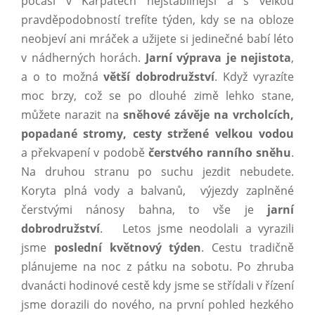
počasí v Karpatech nejstabilnější a s velkou
pravděpodobností trefíte týden, kdy se na obloze
neobjeví ani mráček a užijete si jedinečné babí léto
v nádherných horách.
Jarní výprava je nejistota
,
a o to možná
větší dobrodružství
. Když vyrazíte
moc brzy, což se po dlouhé zimě lehko stane,
můžete narazit na
sněhové závěje na vrcholcích,
popadané stromy, cesty stržené velkou vodou
a překvapení v podobě
čerstvého ranního sněhu
.
Na druhou stranu po suchu jezdit nebudete.
Koryta plná vody a balvanů, výjezdy zaplněné
čerstvými nánosy bahna, to vše je
jarní
dobrodružství
. Letos jsme neodolali a vyrazili
jsme
poslední květnový týden
. Cestu tradičně
plánujeme na noc z pátku na sobotu. Po zhruba
dvanácti hodinové cestě kdy jsme se střídali v řízení
jsme dorazili do nového, na první pohled hezkého