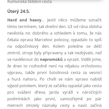
Rumunská těžební cesta
Úterý 24.5.
Hard and heavy
… Jestli něco můžeme označit
tímto termínem, tak dnešní den. Už od rána obloha
nevěstila nic dobrého a vzhledem k tomu, že nás
čekala oprava Marcelovi poloosy, vypadalo to spíš
na odpočinkový den. Kolem poledne se déšť
zmírnil, stroje byly připraveny a tak nezbývalo, než
se navléknout do
nepromoků
a vyrazit. Viděli jsme,
že dnes to rozhodně není na nějakou vrcholovou
výpravu, takže první šotolinová cesta za vesnicí
a hurá nahoru. Po chvíli se nám vpravo nabídl
výjezd potokem, který ze začátku vypadal jako cesta
pro svážení dřeva. Jarda vyráží v náročných
podmínkách jako první, samozřejmě po pár
metrech zmizely náznaky cesty a navíc začíná