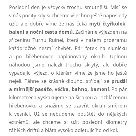
Poslední den je vždycky trochu smutnější. Mísí se
v nás pocity kdy si chceme všechno ještě naposledy
užít, ale dobře víme že nás čeká
mytí čtyřkolek,
balení a noční cesta domů
. Začínáme výjezdem na
zříceninu Turnu Ruinei, která v našem programu
každoročně nesmí chybět. Pár fotek na sluníčku
a po hřebenovce naplánovaný okruh. Úplnou
náhodou jsme nalezli trochu skrytý, ale dobře
vypadající výjezd, o kterém víme že jsme ho ještě
nejeli. Táhne se krásně dlouho, střídají se
prudší
a mírnější pasáže, véčka, bahno, kamení
. Po pár
kilometrech vyskakujeme na širokou a rozblácenou
hřebenovku a snažíme se uzavřít okruh směrem
k vesnici. Už se nebudeme pouštět do nějakých
extrémů, ale chceme si užít poslední kilometry
táhlých driftů a bláta vysoko odletujícího od kol.