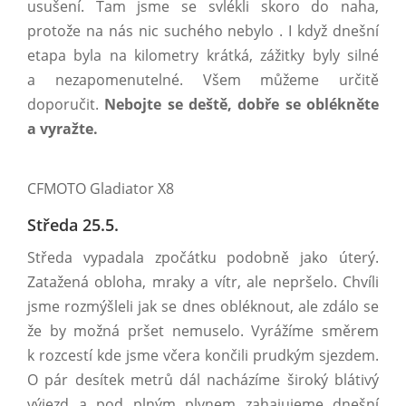
usušení. Tam jsme se svlékli skoro do naha,
protože na nás nic suchého nebylo . I když dnešní
etapa byla na kilometry krátká, zážitky byly silné
a nezapomenutelné. Všem můžeme určitě
doporučit.
Nebojte se deště, dobře se oblékněte
a vyražte.
CFMOTO Gladiator X8
Středa 25.5.
Středa vypadala zpočátku podobně jako úterý.
Zatažená obloha, mraky a vítr, ale nepršelo. Chvíli
jsme rozmýšleli jak se dnes obléknout, ale zdálo se
že by možná pršet nemuselo. Vyrážíme směrem
k rozcestí kde jsme včera končili prudkým sjezdem.
O pár desítek metrů dál nacházíme široký blátivý
výjezd a pod plným plynem zahajujeme dnešní