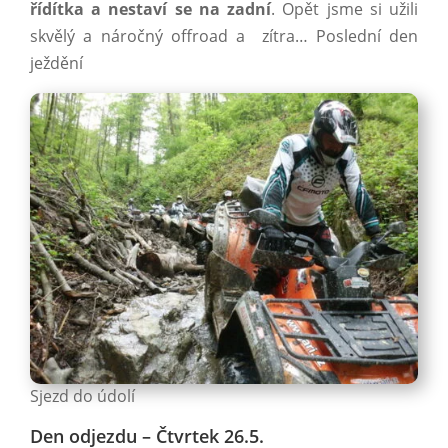
řídítka a nestaví se na zadní
. Opět jsme si užili
skvělý a náročný offroad a zítra… Poslední den
ježdění
Sjezd do údolí
Den odjezdu – Čtvrtek 26.5.