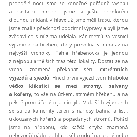
probdělé noci jsme se konečně pořádně vyspali
a nastalou pohodu jsme si ještě prodloužili
dlouhou snídaní. V hlavě už jsme měli trasu, kterou
jsme znali z předchozí podzimní výpravy a byli jsme
zvědaví co s ní zima udělala. Pár metrů za vesnicí
vyjíždíme na hřeben, který pozvolna stoupá až na
nejvyšší vrcholky. Tahle hřebenovka je jednou
z nejpopulárnějších tras této lokality. Dostat se na
vrchol znamená překonat sérii
extrémních
výjezdů a sjezdů
. Hned první výjezd tvoří
hluboké
véčko klikatící se mezi stromy, balvany
a kořeny
, to vše na úzkém, strmém hřebenu a na
pěkně promáčeném jarním jílu. V dalších výjezdech
se střídá kamenitý terén s nánosy bahna a listí,
uklouzaných kořenů a popadaných stromů. Pořád
jsme na hřebenu, kde každá chyba znamená
nebezpečí pádu do hlubokého údolí na jedné nebo