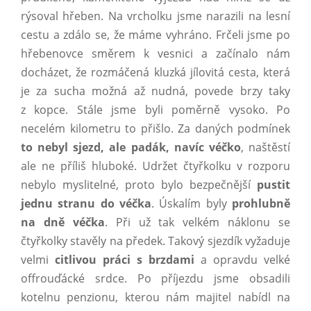
rýsoval hřeben. Na vrcholku jsme narazili na lesní
cestu a zdálo se, že máme vyhráno. Frčeli jsme po
hřebenovce směrem k vesnici a začínalo nám
docházet, že rozmáčená kluzká jílovitá cesta, která
je za sucha možná až nudná, povede brzy taky
z kopce. Stále jsme byli poměrně vysoko. Po
necelém kilometru to přišlo. Za daných podmínek
to nebyl sjezd, ale padák, navíc véčko
, naštěstí
ale ne příliš hluboké. Udržet čtyřkolku v rozporu
nebylo myslitelné, proto bylo bezpečnější
pustit
jednu stranu do véčka
. Úskalím byly
prohlubně
na dně
véčka
. Při už tak velkém náklonu se
čtyřkolky stavěly na předek. Takový sjezdík vyžaduje
velmi
citlivou práci s brzdami
a opravdu velké
offrouďácké srdce. Po příjezdu jsme obsadili
kotelnu penzionu, kterou nám majitel nabídl na