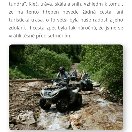
tundra“. Kleč, tráva, skála a sníh. Vzhledm k tomu ,
že na tento hřeben nevede žádná cesta, ani
turistická trasa, o to větší byla naše radost z jeho
zdolání. I cesta zpět byla tak náročná, že jsme se
vrátili těsně před setměním.