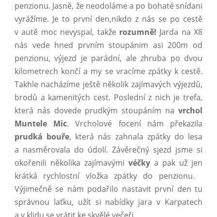
penzionu. Jasně, že neodoláme a po bohaté snídani
vyrážíme. Je to první den,nikdo z nás se po cestě
v autě moc nevyspal, takže
rozumně!
Jarda na X8
nás vede hned prvním stoupánim asi 200m od
penzionu, výjezd je parádní, ale zhruba po dvou
kilometrech končí a my se vracíme zpátky k cestě.
Takhle nacházíme ještě několik zajímavých výjezdů,
brodů a kamenitých cest. Poslední z nich je trefa,
která nás dovede prudkým stoupáním na
vrchol
Muntele Mic
. Vrcholové focení nám překazila
prudká bouře
, která nás zahnala zpátky do lesa
a nasměrovala do údolí. Závěrečný sjezd jsme si
okořenili několika zajímavými
véčky
a pak už jen
krátká rychlostní vložka zpátky do penzionu.
Výjimečně se nám podařilo nastavit první den tu
správnou laťku, užít si nabídky jara v Karpatech
a v klidu se vrátit ke skvělé večeři.