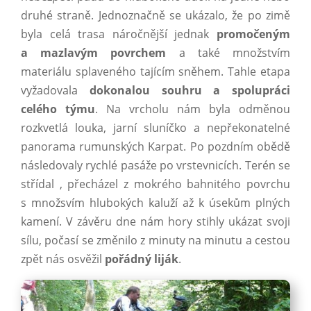
druhé straně. Jednoznačně se ukázalo, že po zimě
byla celá trasa náročnější jednak
promočeným
a mazlavým povrchem
a také množstvím
materiálu splaveného tajícím sněhem. Tahle etapa
vyžadovala
dokonalou souhru a spolupráci
celého týmu
. Na vrcholu nám byla odměnou
rozkvetlá louka, jarní sluníčko a nepřekonatelné
panorama rumunských Karpat. Po pozdním obědě
následovaly rychlé pasáže po vrstevnicích. Terén se
střídal , přecházel z mokrého bahnitého povrchu
s množsvím hlubokých kaluží až k úsekům plných
kamení. V závěru dne nám hory stihly ukázat svoji
sílu, počasí se změnilo z minuty na minutu a cestou
zpět nás osvěžil
pořádný liják
.