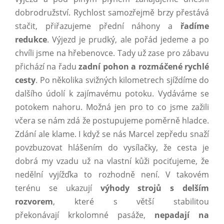
dobrodružství. Rychlost samozřejmě brzy přestává
stačit, přiřazujeme přední náhony a
řadíme
redukce
. Výjezd je prudký, ale pořád jedeme a po
chvíli jsme na hřebenovce. Tady už zase pro zábavu
přichází na řadu
zadní pohon a rozmáčené rychlé
cesty
. Po několika svižných kilometrech sjíždíme do
dalšího údolí k zajímavému potoku. Vydáváme se
potokem nahoru. Možná jen pro to co jsme zažili
včera se nám zdá že postupujeme poměrně hladce.
Zdání ale klame. I když se nás Marcel zepředu snaží
povzbuzovat hlášením do vysílačky, že cesta je
dobrá my vzadu už na vlastní kůži pociťujeme, že
nedělní vyjížďka to rozhodně není. V takovém
terénu se ukazují
výhody strojů s delším
rozvorem
, které s větší stabilitou
překonávají krkolomné pasáže,
nepadají na