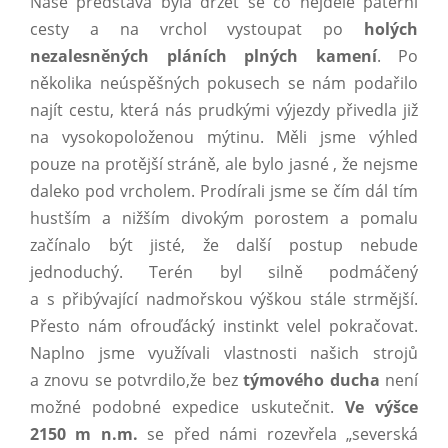
Naše představa byla držet se co nejdéle páteřní
cesty a na vrchol vystoupat po
holých
nezalesněných pláních plných kamení
. Po
několika neúspěšných pokusech se nám podařilo
najít cestu, která nás prudkými výjezdy přivedla již
na vysokopoloženou mýtinu. Měli jsme výhled
pouze na protější stráně, ale bylo jasné , že nejsme
daleko pod vrcholem. Prodírali jsme se čím dál tím
hustším a nižším divokým porostem a pomalu
začínalo být jisté, že další postup nebude
jednoduchý. Terén byl silně podmáčený
a s přibývající nadmořskou výškou stále strmější.
Přesto nám ofrouďácký instinkt velel pokračovat.
Naplno jsme využívali vlastnosti našich strojů
a znovu se potvrdilo,že bez
týmového ducha
není
možné podobné expedice uskutečnit.
Ve výšce
2150 m n.m.
se před námi rozevřela „severská