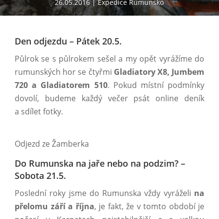
26.05.2016
Expedice Rumunsko
Den odjezdu – Pátek 20.5.
Půlrok se s půlrokem sešel a my opět vyrážíme do
rumunských hor se čtyřmi
Gladiatory X8, Jumbem
720 a Gladiatorem 510
. Pokud místní podmínky
dovolí, budeme každý večer psát online deník
a sdílet fotky.
Odjezd ze Žamberka
Do Rumunska na jaře nebo na podzim? –
Sobota 21.5.
Poslední roky jsme do Rumunska vždy vyráželi
na
přelomu září a října
, je fakt, že v tomto období je