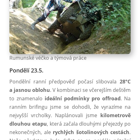
Rumunské véčko a týmová práce
Pondělí 23.5.
Pondělní ranní předpověď počasí slibovala
28°C
a jasnou oblohu
. V kombinaci se včerejším deštěm
to znamenalo
ideální podmínky pro offroad
. Na
ranním brifingu jsme se dohodli, že vyrazíme na
nejvyšší vrcholky. Naplánovali jsme
kilometrově
dlouhou etapu
, která začala dlouhými přejezdy po
nekonečných, ale
rychlých šotolinových cestách
.