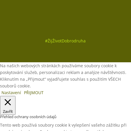
#
ŽijŽivotDobrodruha
Na našich webových stránkách používáme soubory cookie k
poskytování služeb, personalizaci reklam a analýze návštěvnosti.
Kliknutím na „Přijmout“ vyjadřujete souhlas s použitím VŠECH
souborů cookie.
Nastavení
PŘIJMOUT
Zavřít
Přehled ochrany osobních údajů
Tento web používá soubory cookie k vylepšení vašeho zážitku při