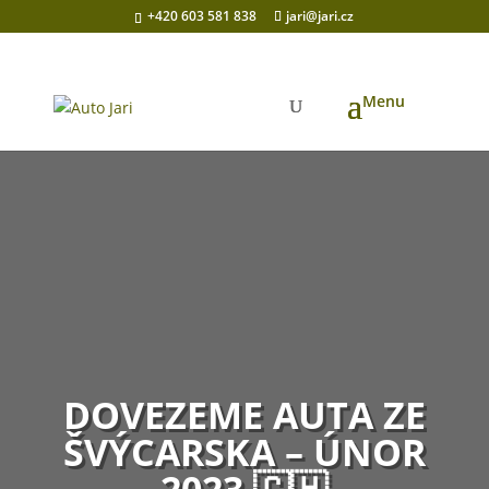
+420 603 581 838
jari@jari.cz
DOVEZEME AUTA ZE
ŠVÝCARSKA – ÚNOR