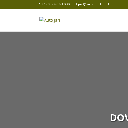
+420 603 581 838
jari@jari.cz
DOV