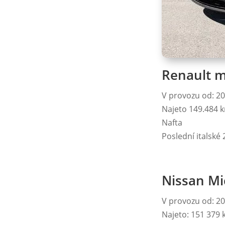
Na
Renault m
V provozu od: 2
Najeto 149.484 
Nafta
Poslední italské
Nissan Mic
V provozu od: 2
Najeto: 151 379