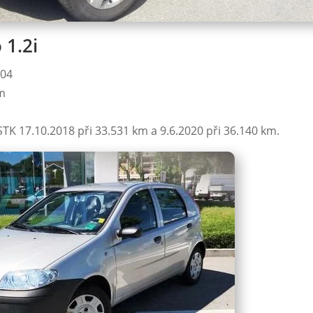
 1.2i
004
km
STK 17.10.2018 při 33.531 km a 9.6.2020 při 36.140 km.
našich webových stránkách používáme soubory cookie k poskytová
žeb, personalizaci reklam a analýze návštěvnosti. Kliknutím na
ijmout“ vyjadřujete souhlas s použitím VŠECH souborů cookie.