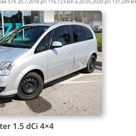
lské STK 20.7.2018 při 116.123 km a 20.05.2020 při 131.249 k
ter 1.5 dCi 4×4