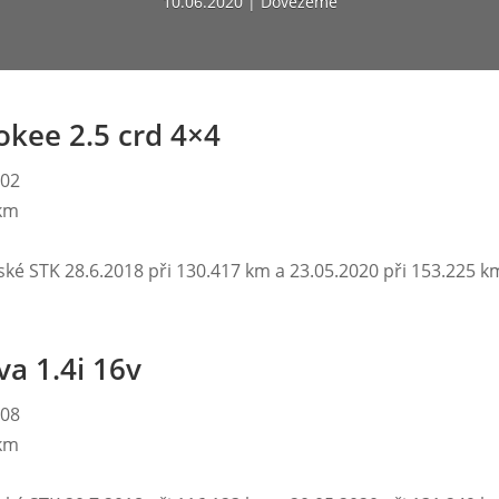
10.06.2020
Dovezeme
okee 2.5 crd 4×4
002
 km
lské STK 28.6.2018 při 130.417 km a 23.05.2020 při 153.225 k
va 1.4i 16v
008
 km