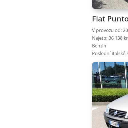
Fiat Punto
V provozu od: 2
Najeto: 36 138 
Benzin
Poslední italské 
Na 
slu
„Př