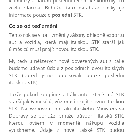
kilometry a datum poslední technické kontroly. To
zcela zdarma. Bohužel tato databáze poskytuje
informace pouze o
poslední
STK.
Co se od teď změní
Tento rok se v Itálii změnily zákony ohledně exportu
aut a vozidla, která mají italskou STK starší jak
6 měsíců musí projít novou italskou STK.
My tedy u některých nově dovezených aut z Itálie
budeme udávat údaje z posledních dvou italských
STK (doteď jsme publikovali pouze poslední
italskou STK).
Takže pokud koupíme v Itálii auto, které má STK
starší jak 6 měsíců, vůz musí projít novou italskou
STK. Na webovém portálu italského Ministerstva
Dopravy se bohužel smaže původní italská STK,
kterou ovšem v momentě nákupu vozidla
vytiskneme. Údaje z nové italské STK budou