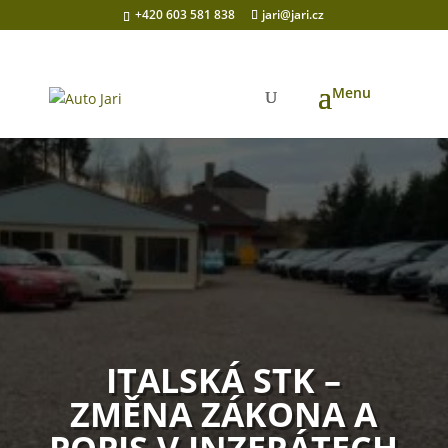
+420 603 581 838
jari@jari.cz
ITALSKÁ STK –
ZMĚNA ZÁKONA A