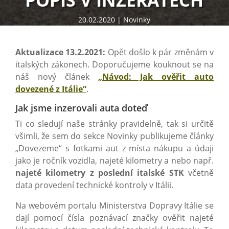
POPIS V INZERÁTECH
20.02.2020
Novinky
Aktualizace 13.2.2021:
Opět došlo k pár změnám v
italských zákonech. Doporučujeme kouknout se na
náš nový článek
„Návod: Jak ověřit auto
dovezené z Itálie“
.
Jak jsme inzerovali auta doteď
Ti co sledují naše stránky pravidelně, tak si určitě
všimli, že sem do sekce Novinky publikujeme články
„Dovezeme“ s fotkami aut z místa nákupu a údaji
jako je ročník vozidla, najeté kilometry a nebo např.
najeté kilometry z poslední italské STK
včetně
data provedení technické kontroly v Itálii.
Na webovém portalu Ministerstva Dopravy Itálie se
dají pomocí čísla poznávací značky ověřit najeté