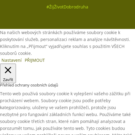
#
ŽijŽivotDobrodruha
Na našich webových stránkách používáme soubory cookie k
poskytování služeb, personalizaci reklam a analýze návštěvnosti.
Kliknutím na „Přijmout“ vyjadřujete souhlas s použitím VŠECH
souborů cookie.
Nastavení
PŘIJMOUT
Zavřít
Přehled ochrany osobních údajů
Tento web používá soubory cookie k vylepšení vašeho zážitku při
procházení webem. Soubory cookie jsou podle potřeby
kategorizovány, uloženy ve vašem prohlížeči, protože jsou
nezbytné pro fungování základních funkcí webu. Používáme také
soubory cookie třetích stran, které nám pomáhají analyzovat a
porozumět tomu, jak používáte tento web. Tyto cookies budou