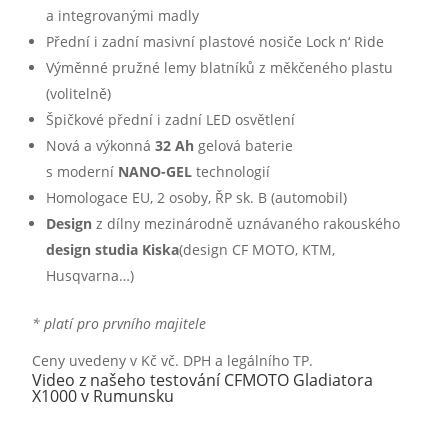
a integrovanými madly
Přední i zadní masivní plastové nosiče Lock n‘ Ride
Výměnné pružné lemy blatníků z měkčeného plastu
(volitelně)
Špičkové přední i zadní LED osvětlení
Nová a výkonná
32 Ah
gelová baterie
s moderní
NANO-GEL
technologií
Homologace EU, 2 osoby, ŘP sk. B (automobil)
Design
z dílny mezinárodně uznávaného rakouského
design studia Kiska
(design CF MOTO, KTM,
Husqvarna…)
​* platí pro prvního majitele
Ceny uvedeny v Kč vč. DPH a legálního TP.
Video z našeho testování CFMOTO Gladiatora
X1000 v Rumunsku