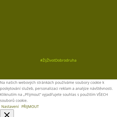
Sledovat
Sledovat
Sledovat
#
ŽijŽivotDobrodruha
Na našich webových stránkách používáme soubory cookie k
poskytování služeb, personalizaci reklam a analýze návštěvnosti.
Kliknutím na „Přijmout“ vyjadřujete souhlas s použitím VŠECH
souborů cookie.
Nastavení
PŘIJMOUT