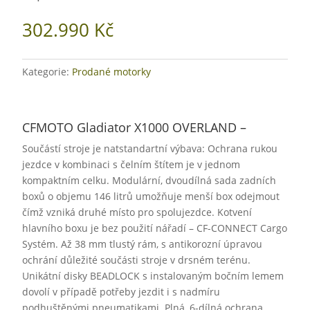
302.990
Kč
Kategorie:
Prodané motorky
CFMOTO Gladiator X1000 OVERLAND –
Součástí stroje je natstandartní výbava: Ochrana rukou
jezdce v kombinaci s čelním štítem je v jednom
kompaktním celku. Modulární, dvoudílná sada zadních
boxů o objemu 146 litrů umožňuje menší box odejmout
čímž vzniká druhé místo pro spolujezdce. Kotvení
hlavního boxu je bez použití nářadí – CF-CONNECT Cargo
Systém. Až 38 mm tlustý rám, s antikorozní úpravou
ochrání důležité součásti stroje v drsném terénu.
Unikátní disky BEADLOCK s instalovaným bočním lemem
dovolí v případě potřeby jezdit i s nadmíru
podhuštěnými pneumatikami. Plná, 6-dílná ochrana