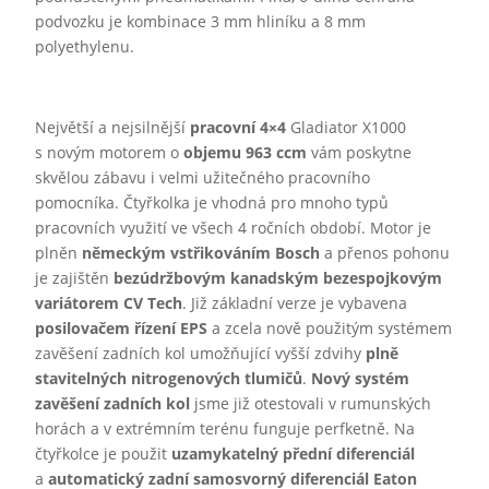
podvozku je kombinace 3 mm hliníku a 8 mm
polyethylenu.
Největší a nejsilnější
pracovní 4×4
Gladiator X1000
s novým motorem o
objemu 963 ccm
vám poskytne
skvělou zábavu i velmi užitečného pracovního
pomocníka. Čtyřkolka je vhodná pro mnoho typů
pracovních využití ve všech 4 ročních období. Motor je
plněn
německým vstřikováním Bosch
a přenos pohonu
je zajištěn
bezúdržbovým kanadským bezespojkovým
variátorem CV Tech
. Již základní verze je vybavena
posilovačem řízení EPS
a zcela nově použitým systémem
zavěšení zadních kol umožňující vyšší zdvihy
plně
stavitelných nitrogenových tlumičů
.
Nový systém
zavěšení zadních kol
jsme již otestovali v rumunských
horách a v extrémním terénu funguje perfketně. Na
čtyřkolce je použit
uzamykatelný přední diferenciál
a
automatický zadní samosvorný diferenciál Eaton