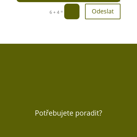
Odeslat
=
6 + 4
Potřebujete poradit?