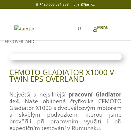
+420 603 581 838
jari@jari.cz
Domů
/
Prodané motorky
/ CFMOTO Gladiator X1000 V-Twin
EPS OVERLAND
CFMOTO GLADIATOR X1000 V-
TWIN EPS OVERLAND
Největší a nejsilnější
pracovní Gladiator
4×4
. Naše oblíbená čtyřkolka CFMOTO
Gladiator X1000 s dvouválcovým motorem
a skvělým podvozkem, kterou jsme
prověřili při pracovním využití i při
expedičním testování v Rumunsku.