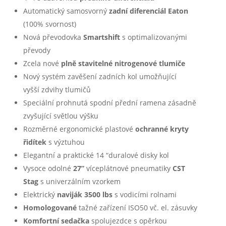
Automatický samosvorný
zadní diferenciál Eaton
(100% svornost)
Nová převodovka
Smartshift
s optimalizovanými
převody
Zcela nové
plně stavitelné nitrogenové tlumiče
Nový systém zavěšení zadních kol umožňující
vyšší zdvihy tlumičů
Speciální prohnutá spodní přední ramena zásadně
zvyšující světlou výšku
Rozměrné ergonomické plastové
ochranné kryty
řidítek
s výztuhou
Elegantní a praktické 14 “duralové disky kol
Vysoce odolné
27”
víceplátnové pneumatiky
CST
Stag
s univerzálním vzorkem
Elektrický
naviják 3500 lbs
s vodicími rolnami
Homologované
tažné zařízení ISO50 vč. el. zásuvky
Komfortní sedačka
spolujezdce s opěrkou