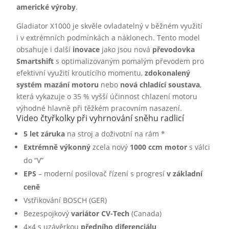
americké výroby
.
Gladiator X1000 je skvěle ovladatelný v běžném využití
i v extrémních podmínkách a náklonech. Tento model
obsahuje i další
inovace
jako jsou nová
převodovka
Smartshift
s optimalizovaným pomalým převodem pro
efektivní využití kroutícího momentu,
zdokonalený
systém mazání motoru
nebo
nová chladící soustava
,
která vykazuje o 35 % vyšší účinnost chlazení motoru
výhodné hlavně při těžkém pracovním nasazení.
Video čtyřkolky při vyhrnování sněhu radlicí
5 let záruka
na stroj a doživotní na rám *
Extrémně výkonný
zcela nový
1000 ccm motor
s válci
do “V”
EPS
– moderní posilovač řízení s progresí
v základní
ceně
Vstřikování BOSCH (GER)
Bezespojkový
variátor CV-Tech
(Canada)
4×4 s uzávěrkou
předního diferenciálu