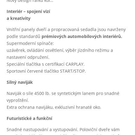
Nový design ráfků kol…
Interiér – spojení vizí
a kreativity
Vnitřní panely dveří a propracovaná sedadla jsou navrženy
podle standardů
prémiových automobilových interiérů.
Supermoderní spínače:
uzávěrek, ovládání osvětlení, výběr jízdního režimu a
nastavení odpružení.
Speciální tlačítka s certifikací CARPLAY.
Sportovní červené tlačítko START/STOP.
Silný naviják
Naviják o síle 4500 lb. se syntetickým lanem pro snadné
vyproštění.
Extra ochrana navijáku, exkluzivní hranaté oko.
Futuristické a funkční
Snadné nastupování a vystupování. Poloviční dveře vám