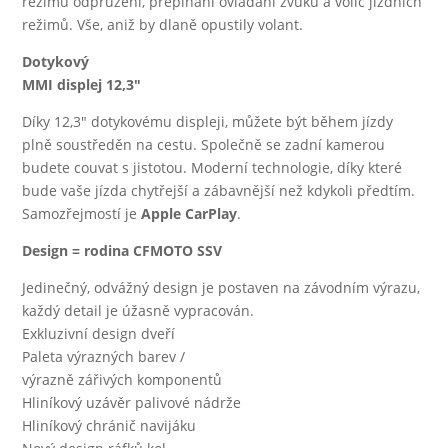
režimů odpružení, přepínání ovládání zvuku a volič jízdních
režimů. Vše, aniž by dlaně opustily volant.
Dotykový
MMI displej 12,3″
Díky 12,3″ dotykovému displeji, můžete být během jízdy
plně soustředěn na cestu. Společně se zadní kamerou
budete couvat s jistotou. Moderní technologie, díky které
bude vaše jízda chytřejší a zábavnější než kdykoli předtím.
Samozřejmostí je
Apple CarPlay
.
Design = rodina CFMOTO SSV
Jedinečný, odvážný design je postaven na závodním výrazu,
každý detail je úžasně vypracován.
Exkluzivní design dveří
Paleta výrazných barev /
výrazně zářivých komponentů
Hliníkový uzávěr palivové nádrže
Hliníkový chránič navijáku