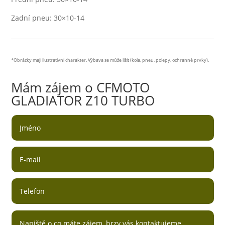
Zadní pneu: 30×10-14
*Obrázky mají ilustrativní charakter. Výbava se může lišit (kola, pneu, polepy, ochranné prvky).
Mám zájem o CFMOTO
GLADIATOR Z10 TURBO