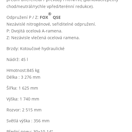
chod/neutrál/rychle vpřed/terénní redukce).
®
Odpružení P / Z:
FOX
QSE
Nezávislé nitrogénové, seřiditelné odpružení.
P: Dvojitá ocelová A-ramena.
Z: Nezávisle vlečená ocelová ramena.
Brzdy: Kotoučové hydraulické
Nádrž: 45 l
Hmotnost:845 kg
Délka : 3 276 mm
Šířka: 1 625 mm
Výška: 1 740 mm
Rozvor: 2 515 mm
Světlá výška : 356 mm
Přední pneu: 30×10-14″