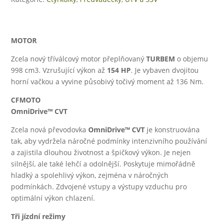
MOTOR
Zcela nový tříválcový motor přeplňovaný
TURBEM
o objemu
998 cm3. Vzrušující výkon až
154 HP
. Je vybaven dvojitou
horní vačkou a vyvine působivý točivý moment až 136 Nm.
CFMOTO
OmniDrive™ CVT
Zcela nová převodovka
OmniDrive™ CVT
je konstruována
tak, aby vydržela náročné podmínky intenzivního používání
a zajistila dlouhou životnost a špičkový výkon. Je nejen
silnější, ale také lehčí a odolnější. Poskytuje mimořádně
hladký a spolehlivý výkon, zejména v náročných
podmínkách. Zdvojené vstupy a výstupy vzduchu pro
optimální výkon chlazení.
Tři jízdní režimy