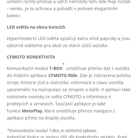
umožní rychlý přístup a udrží nečistoty tam, kde mají zůstat
– venku. Je to ochrana a pohodlí v jednom elegantním
balení.
LED světla na obou koncích
Hypermoderní LED světla vyzařují extra silné paprsky a jsou
výborně viditelné pro okolí ze všech úhlů vozidla.
CFMOTO KONEKTIVITA
*
Komunikační modul
T-BOX
umožňuje přenos dat z vozidla
do mobilní aplikace
CFMOTO Ride
. Zde je zobrazena poloha
stroje, historie jízd a statistika, informace o stavu vozidla,
upozornění na manipulaci se strojem a další. V aplikaci také
naleznete novinky ze světa CFMOTO a informace o
prodejcích a servisech. Součástí aplikace je také
funkce
MotoPlay
, která umožňuje přenos navigace z
aplikace přímo na displej vozidla.
*Komunikační modul T-Box je volitelná výbava.
Jednotlivé funkce se mohou lišit dle konkrétního modelu. První