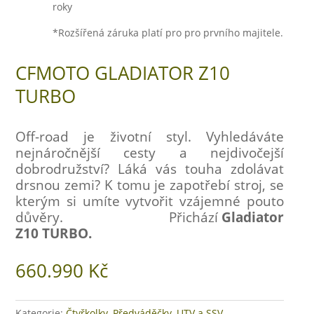
roky
*Rozšířená záruka platí pro pro prvního majitele.
CFMOTO GLADIATOR Z10
TURBO
Off-road je životní styl. Vyhledáváte
nejnáročnější cesty a nejdivočejší
dobrodružství? Láká vás touha zdolávat
drsnou zemi? K tomu je zapotřebí stroj, se
kterým si umíte vytvořit vzájemné pouto
důvěry. Přichází
Gladiator
Z10 TURBO.
660.990
Kč
Kategorie:
Čtyřkolky
,
Předváděčky
,
UTV a SSV