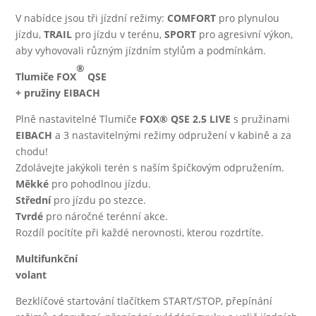
V nabídce jsou tři jízdní režimy:
COMFORT
pro plynulou
jízdu,
TRAIL
pro jízdu v terénu,
SPORT
pro agresivní výkon,
aby vyhovovali různým jízdním stylům a podmínkám.
®
Tlumiče FOX
QSE
+ pružiny EIBACH
Plně nastavitelné Tlumiče
FOX® QSE 2.5 LIVE
s pružinami
EIBACH
a 3 nastavitelnými režimy odpružení v kabině a za
chodu!
Zdolávejte jakýkoli terén s naším špičkovým odpružením.
Měkké
pro pohodlnou jízdu.
Střední
pro jízdu po stezce.
Tvrdé
pro náročné terénní akce.
Rozdíl pocítíte při každé nerovnosti, kterou rozdrtíte.
Multifunkční
volant
Bezklíčové startování tlačítkem START/STOP, přepínání