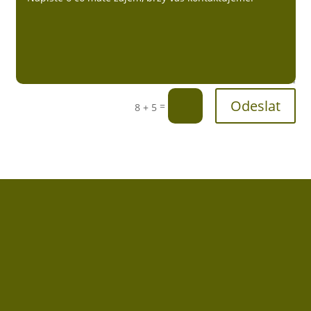
Odeslat
=
8 + 5