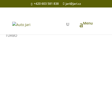
+420 603 581 838
jari@jari.cz
Domů
/
Čtyřkolky
/
UTV a SSV
/ CFMOTO GLADIATOR Z10
TURBO