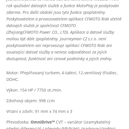
rok využívání datových služeb a funkce MotoPlay je poskytován
zdarma. Pro další období jsou tyto funkce zpoplatněny.
Poskytovatelem a provozovatelem aplikace CFMOTO Ride včetně
datových služeb je společnost CFMOTO
(ZhejiangCFMOTO Power CO., LTD). Aplikace a datové služby
mohou být dále zpoplatněny. Journeyman CZ s.r.o. není
poskytovatelem ani neprovozuje aplikaci CFMOTO Ride ani
související datové služby a nenese odpovědnost za jejich
dostupnost, funkčnost ani cenové podmínky a jejich změny.
Motor: Přeplňovaný turbem, 4-taktní, 12-ventilový tříválec,
DOHC.
Výkon: 154 HP / 7750 ot./min.
Zdvihový objem: 998 ccm
Vrtání x zdvih: 91 mm x 74 mm x 3
Převodovka:
OmniDrive™
CVT – variátor Uzamykatelný
přední diferenciál / převody P/R/N/H/L (parkovací/zpětný