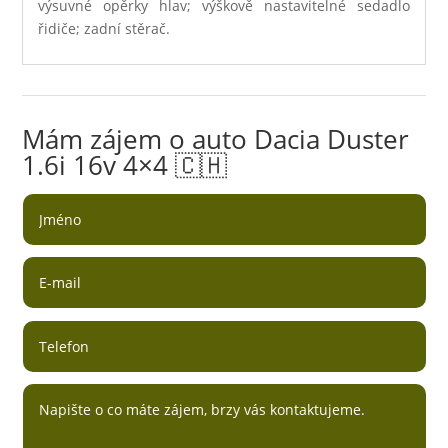
výsuvné opěrky hlav; výškově nastavitelné sedadlo
řidiče; zadní stěrač.
Mám zájem o auto Dacia Duster
1.6i 16v 4×4 🇨🇭