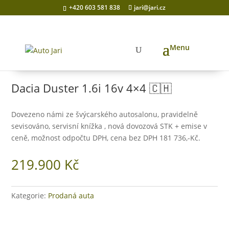
+420 603 581 838
jari@jari.cz
Domů
/
Prodaná auta
/ Dacia Duster 1.6i 16v 4×4 🇨🇭
Dacia Duster 1.6i 16v 4×4 🇨🇭
Dovezeno námi ze švýcarského autosalonu, pravidelně
sevisováno, servisní knížka , nová dovozová STK + emise v
ceně, možnost odpočtu DPH, cena bez DPH 181 736,-Kč.
219.900
Kč
Kategorie:
Prodaná auta