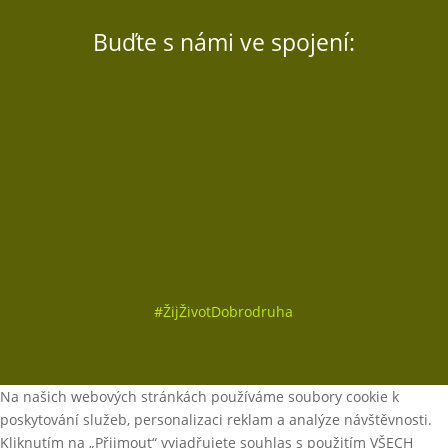
Buďte s námi ve spojení:
Sledovat
Sledovat
Sledovat
#
ŽijŽivotDobrodruha
Na našich webových stránkách používáme soubory cookie k
poskytování služeb, personalizaci reklam a analýze návštěvnosti.
Kliknutím na „Přijmout“ vyjadřujete souhlas s použitím VŠECH