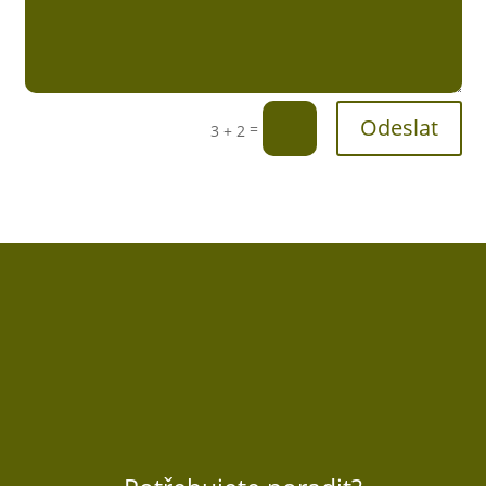
Odeslat
=
3 + 2