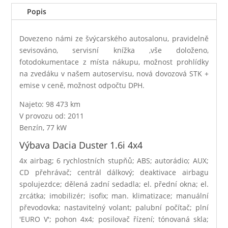
Popis
Dovezeno námi ze švýcarského autosalonu, pravidelně
sevisováno, servisní knížka ,vše doloženo,
fotodokumentace z místa nákupu, možnost prohlídky
na zvedáku v našem autoservisu, nová dovozová STK +
emise v ceně, možnost odpočtu DPH.
Najeto: 98 473 km
V provozu od: 2011
Benzín, 77 kW
Výbava Dacia Duster 1.6i 4x4
4x airbag; 6 rychlostních stupňů; ABS; autorádio; AUX;
CD přehrávač; centrál dálkový; deaktivace airbagu
spolujezdce; dělená zadní sedadla; el. přední okna; el.
zrcátka; imobilizér; isofix; man. klimatizace; manuální
převodovka; nastavitelný volant; palubní počítač; plní
'EURO V'; pohon 4x4; posilovač řízení; tónovaná skla;