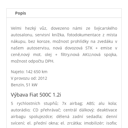
Popis
Velmi hezký vůz, dovezeno námi ze švýcarského
autosalonu, servisní knížka, fotodokumentace z místa
nákupu, bez koroze, možnost prohlídky na zvedáku v
našem autoservisu, nová dovozová STK + emise v
ceně,nový mot. olej + filtry,nová AKU,nová spojka,
možnost odpočtu DPH.
Najeto: 142 650 km
V provozu od: 2012
Benzín, 51 kW
Výbava Fiat 500C 1.2i
5 rychlostních stupňů; 7x airbag; ABS; alu kola;
autorádio; CD přehrávač; centrál dálkový; deaktivace
airbagu spolujezdce; dělená zadní sedadla; denní
svícení; el. přední okna; el. zrcátka; imobilizér; isofix;