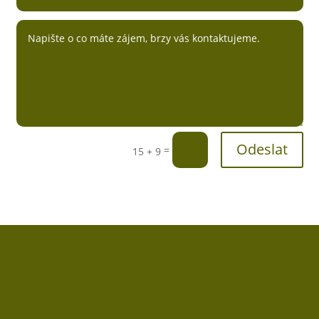
Odeslat
=
15 + 9