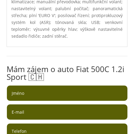
klimatizace; manuální převodovka; multifunkční volant;
nastavitelný volant; palubní počítač; panoramatická
střecha; plní 'EURO V'; posilovač řízení; protiprokluzový
systém kol (ASR); tónovaná skla; USB; venkovní
teploměr; výsuvné opěrky hlav; výškově nastavitelné
sedadlo řidiče; zadní stěrač.
Mám zájem o auto Fiat 500C 1.2i
Sport 🇨🇭