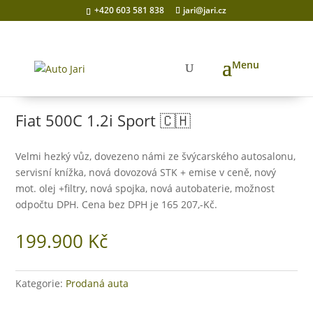
+420 603 581 838
jari@jari.cz
Domů
/
Prodaná auta
/ Fiat 500C 1.2i Sport 🇨🇭
Fiat 500C 1.2i Sport 🇨🇭
Velmi hezký vůz, dovezeno námi ze švýcarského autosalonu,
servisní knížka, nová dovozová STK + emise v ceně, nový
mot. olej +filtry, nová spojka, nová autobaterie, možnost
odpočtu DPH. Cena bez DPH je 165 207,-Kč.
199.900
Kč
Kategorie:
Prodaná auta