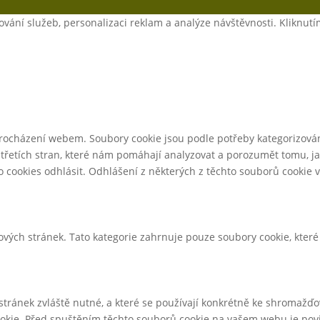
ání služeb, personalizaci reklam a analýze návštěvnosti. Kliknutí
procházení webem. Soubory cookie jsou podle potřeby kategorizován
třetích stran, které nám pomáhají analyzovat a porozumět tomu, j
cookies odhlásit. Odhlášení z některých z těchto souborů cookie vš
ých stránek. Tato kategorie zahrnuje pouze soubory cookie, které 
stránek zvláště nutné, a které se používají konkrétně ke shromažďo
okie. Před spuštěním těchto souborů cookie na vašem webu je povin