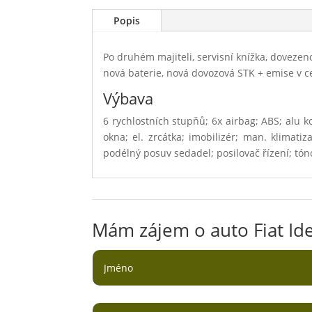
Popis
Po druhém majiteli, servisní knížka, dovezeno
nová baterie, nová dovozová STK + emise v 
Výbava
6 rychlostních stupňů; 6x airbag; ABS; alu k
okna; el. zrcátka; imobilizér; man. klimati
podélný posuv sedadel; posilovač řízení; tón
Mám zájem o auto Fiat Ide