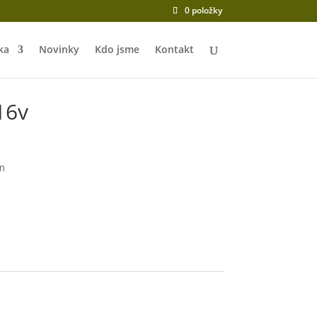
0 položky
ka
Novinky
Kdo jsme
Kontakt
 16v
m