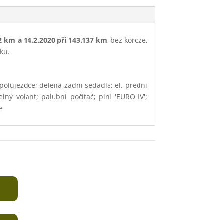
52 km a 14.2.2020 při 143.137 km
, bez koroze,
ku.
spolujezdce; dělená zadní sedadla; el. přední
lný volant; palubní počítač; plní 'EURO IV';
e