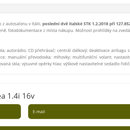
 z autosalonu v Itálii,
poslední dvě italské STK 1.2.2018 při 127.8
ceně, fotodokumentace z místa nákupu. Možnost prohlídky na zvedá
ola; autorádio; CD přehrávač; centrál dálkový; deaktivace airbagu 
zace; manuální převodovka; mlhovky; multifunkční volant; nastavite
ovaná skla; výsuvné opěrky hlav; výškově nastavitelné sedadlo řidič
a 1.4i 16v