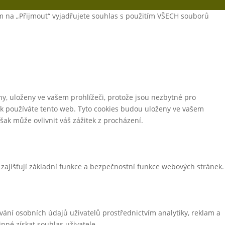
m na „Přijmout“ vyjadřujete souhlas s použitím VŠECH souborů
y, uloženy ve vašem prohlížeči, protože jsou nezbytné pro
ak používáte tento web. Tyto cookies budou uloženy ve vašem
ak může ovlivnit váš zážitek z procházení.
zajišťují základní funkce a bezpečnostní funkce webových stránek.
vání osobních údajů uživatelů prostřednictvím analytiky, reklam a
né získat souhlas uživatele.