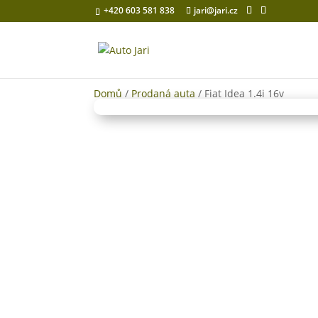
+420 603 581 838
jari@jari.cz
Domů
/
Prodaná auta
/ Fiat Idea 1.4i 16v