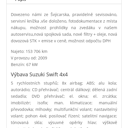
Dovezeno námi ze Švýcarska, pravidelně sevisováno,
servisní knížka ,vše doloženo, fotodokumentace z místa
nákupu, možnost prohlídky na zvedáku v našem
autoservisu,nová spojková sada, nové filtry + oleje, nová
dovozová STK + emise v ceně, možnost odpočtu DPH
Najeto: 153 706 km
V provozu od: 2009
Benzín: 67 kW
Výbava Suzuki Swift 4x4
5 rychlostních stupňů; 8x airbag; ABS; alu kola;
autorádio; CD přehrávač; centrál dálkový; dělená zadní
sedadla; DVD přehrávač; el. okna; el. zrcátka;
imobilizér; isofix; man. klimatizace; manuální
převodovka; mlhovky; multifunkční volant; nastavitelný
volant; pohon 4x4; posilovač řízení; satelitní navigace;
tónovaná skla; výsuvné opěrky hlav; výškově