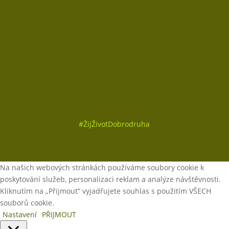
Sledovat
Sledovat
Sledovat
#
ŽijŽivotDobrodruha
Na našich webových stránkách používáme soubory cookie k
poskytování služeb, personalizaci reklam a analýze návštěvnosti.
Kliknutím na „Přijmout“ vyjadřujete souhlas s použitím VŠECH
souborů cookie.
Nastavení
PŘIJMOUT