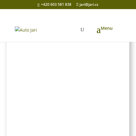
+420 603 581 838
jari@jari.cz
Domů
/
Prodaná auta
/ Suzuki Swift 1.3i 4×4 🇨🇭