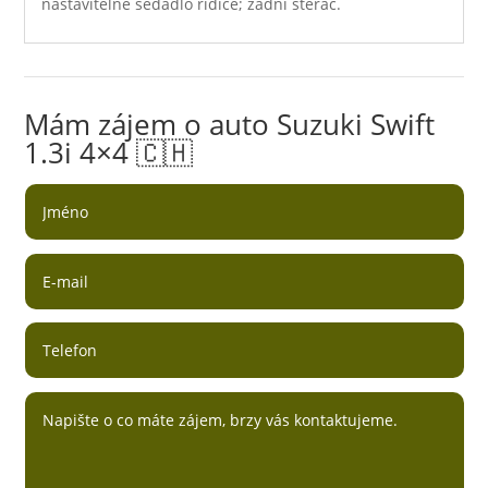
nastavitelné sedadlo řidiče; zadní stěrač.
Mám zájem o auto Suzuki Swift
1.3i 4×4 🇨🇭