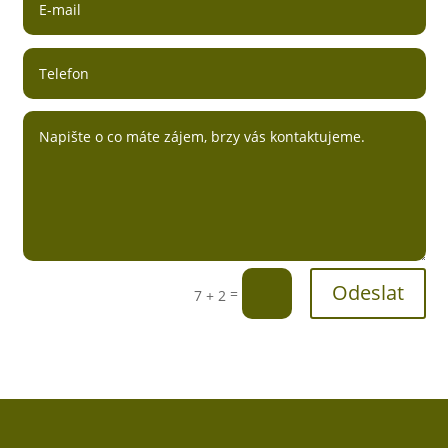
Odeslat
=
7 + 2