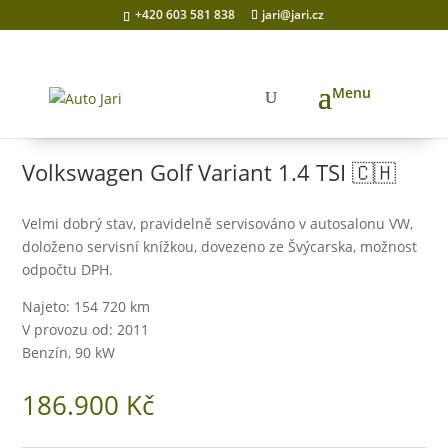
+420 603 581 838
jari@jari.cz
Domů
/
Prodaná auta
/ Volkswagen Golf Variant 1.4 TSI 🇨🇭
Volkswagen Golf Variant 1.4 TSI 🇨🇭
Velmi dobrý stav, pravidelně servisováno v autosalonu VW,
doloženo servisní knížkou, dovezeno ze Švýcarska, možnost
odpočtu DPH.
Najeto: 154 720 km
V provozu od: 2011
Benzín, 90 kW
186.900
Kč