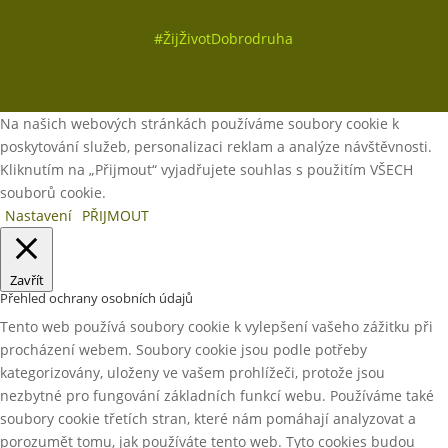
#
ŽijŽivotDobrodruha
Na našich webových stránkách používáme soubory cookie k
poskytování služeb, personalizaci reklam a analýze návštěvnosti.
Kliknutím na „Přijmout“ vyjadřujete souhlas s použitím VŠECH
souborů cookie.
Nastavení
PŘIJMOUT
Zavřít
Přehled ochrany osobních údajů
Tento web používá soubory cookie k vylepšení vašeho zážitku při
procházení webem. Soubory cookie jsou podle potřeby
kategorizovány, uloženy ve vašem prohlížeči, protože jsou
nezbytné pro fungování základních funkcí webu. Používáme také
soubory cookie třetích stran, které nám pomáhají analyzovat a
porozumět tomu, jak používáte tento web. Tyto cookies budou