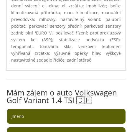
denní svícení; el. okna; el. zrcátka; imobilizér; isofix;
klimatizovaná přihrádka; man. klimatizace; manuální
převodovka; mlhovky; nastavitelný volant; palubní
počítač; parkovací senzory přední; parkovací senzory
zadní; plní 'EURO V'; posilovač řízení; protiprokluzový
systém kol (ASR); stabilizace podvozku (ESP);
tempomat.; tónovaná skla; venkovní teploměr;
vyhřívaná zrcátka; výsuvné opěrky hlav; výškově
nastavitelné sedadlo řidiče; zadní stěrač
Mám zájem o auto Volkswagen
Golf Variant 1.4 TSI 🇨🇭