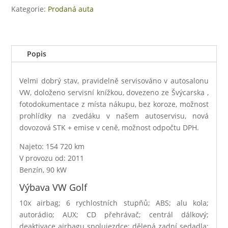
Kategorie:
Prodaná auta
Popis
Velmi dobrý stav, pravidelně servisováno v autosalonu
VW, doloženo servisní knížkou, dovezeno ze Švýcarska ,
fotodokumentace z místa nákupu, bez koroze, možnost
prohlídky na zvedáku v našem autoservisu, nová
dovozová STK + emise v ceně, možnost odpočtu DPH.
Najeto: 154 720 km
V provozu od: 2011
Benzín, 90 kW
Výbava VW Golf
10x airbag; 6 rychlostních stupňů; ABS; alu kola;
autorádio; AUX; CD přehrávač; centrál dálkový;
deaktivace airbagu spolujezdce; dělená zadní sedadla;