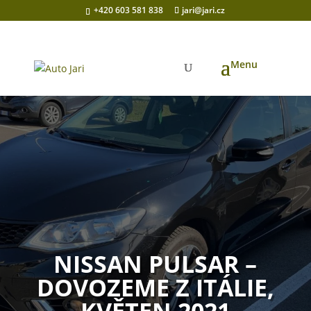
+420 603 581 838
jari@jari.cz
NISSAN PULSAR –
DOVOZEME Z ITÁLIE,