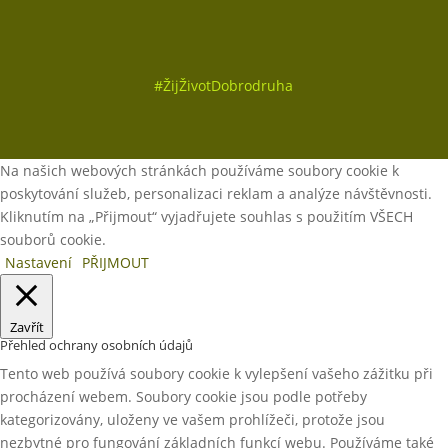
#
ŽijŽivotDobrodruha
Na našich webových stránkách používáme soubory cookie k
poskytování služeb, personalizaci reklam a analýze návštěvnosti.
Kliknutím na „Přijmout“ vyjadřujete souhlas s použitím VŠECH
souborů cookie.
Nastavení
PŘIJMOUT
Zavřít
Přehled ochrany osobních údajů
Tento web používá soubory cookie k vylepšení vašeho zážitku při
procházení webem. Soubory cookie jsou podle potřeby
kategorizovány, uloženy ve vašem prohlížeči, protože jsou
nezbytné pro fungování základních funkcí webu. Používáme také