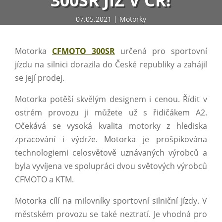
300SR JIŽ V ČR!
07.05.2021
Motorky
Motorka
CFMOTO 300SR
určená pro sportovní
jízdu na silnici dorazila do České republiky a zahájil
se její prodej.
Motorka potěší skvělým designem i cenou. Řídit v
ostrém provozu ji můžete už s řidičákem A2.
Očekává se vysoká kvalita motorky z hlediska
zpracování i výdrže. Motorka je prošpikována
technologiemi celosvětově uznávaných výrobců a
byla vyvíjena ve spolupráci dvou světových výrobců
CFMOTO a KTM.
Motorka cílí na milovníky sportovní silniční jízdy. V
městském provozu se také neztratí. Je vhodná pro