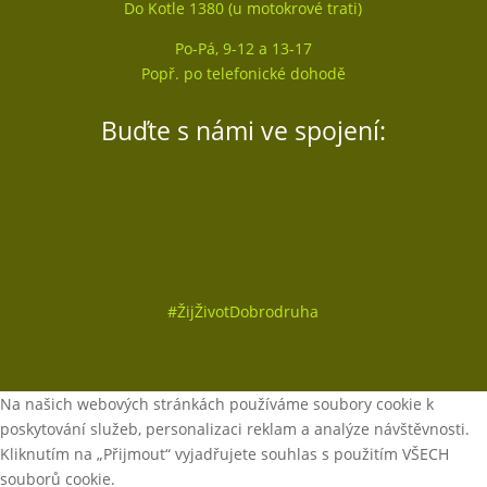
Do Kotle 1380 (u motokrové trati)
Po-Pá, 9-12 a 13-17
Popř. po telefonické dohodě
Buďte s námi ve spojení:
#
ŽijŽivotDobrodruha
Na našich webových stránkách používáme soubory cookie k
poskytování služeb, personalizaci reklam a analýze návštěvnosti.
Kliknutím na „Přijmout“ vyjadřujete souhlas s použitím VŠECH
souborů cookie.